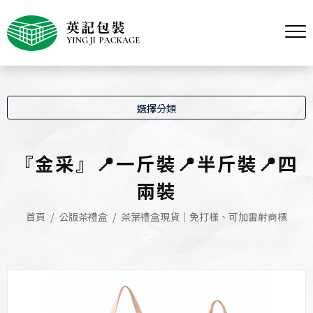
選擇分類
『金采』📍一斤裝📍半斤裝📍四
兩裝
首頁
公版茶禮盒
茶葉禮盒現貨｜免打樣、可加雷射商標